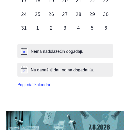
0
0
0
0
0
0
0
17
18
19
20
21
22
23
DOGAĐAJI,
DOGAĐAJI,
DOGAĐAJI,
DOGAĐAJI,
DOGAĐAJI,
DOGAĐAJI,
DOGAĐAJI
0
0
0
0
0
0
0
24
25
26
27
28
29
30
DOGAĐAJI,
DOGAĐAJI,
DOGAĐAJI,
DOGAĐAJI,
DOGAĐAJI,
DOGAĐAJI,
DOGAĐAJI
0
0
0
0
0
0
0
31
1
2
3
4
5
6
DOGAĐAJI,
DOGAĐAJI,
DOGAĐAJI,
DOGAĐAJI,
DOGAĐAJI,
DOGAĐAJI,
DOGAĐAJI
Nema nadolazećih događaji.
Na današnji dan nema događanja.
Pogledaj kalendar