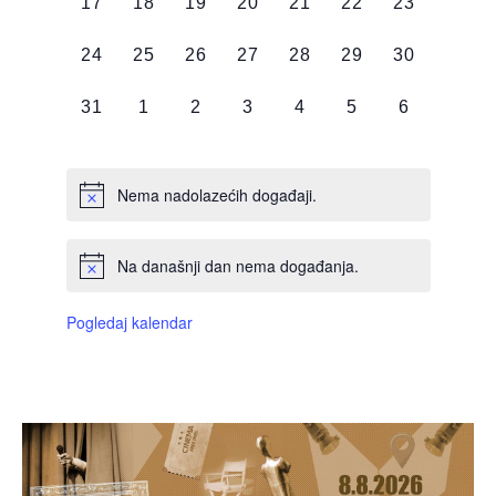
0
0
0
0
0
0
0
17
18
19
20
21
22
23
DOGAĐAJI,
DOGAĐAJI,
DOGAĐAJI,
DOGAĐAJI,
DOGAĐAJI,
DOGAĐAJI,
DOGAĐAJI
0
0
0
0
0
0
0
24
25
26
27
28
29
30
DOGAĐAJI,
DOGAĐAJI,
DOGAĐAJI,
DOGAĐAJI,
DOGAĐAJI,
DOGAĐAJI,
DOGAĐAJI
0
0
0
0
0
0
0
31
1
2
3
4
5
6
DOGAĐAJI,
DOGAĐAJI,
DOGAĐAJI,
DOGAĐAJI,
DOGAĐAJI,
DOGAĐAJI,
DOGAĐAJI
Nema nadolazećih događaji.
Na današnji dan nema događanja.
Pogledaj kalendar