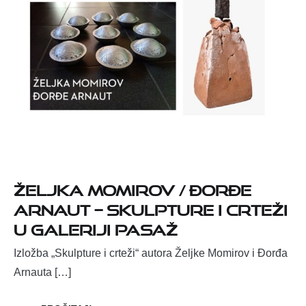
Željka Momirov / Đorđe
Arnaut – Skulpture i crteži
u Galeriji Pasaž
Izložba „Skulpture i crteži“ autora Željke Momirov i Đorđa
Arnauta […]