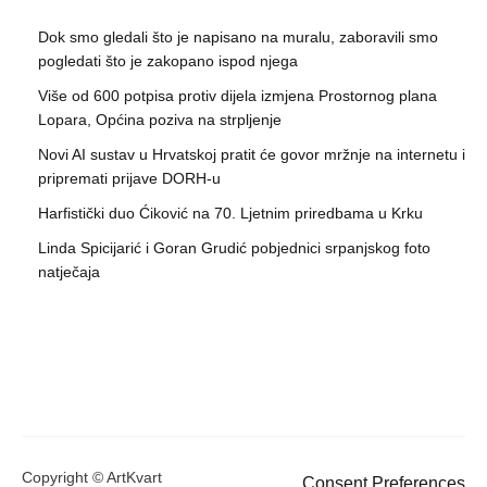
Dok smo gledali što je napisano na muralu, zaboravili smo
pogledati što je zakopano ispod njega
Više od 600 potpisa protiv dijela izmjena Prostornog plana
Lopara, Općina poziva na strpljenje
Novi AI sustav u Hrvatskoj pratit će govor mržnje na internetu i
pripremati prijave DORH-u
Harfistički duo Ćiković na 70. Ljetnim priredbama u Krku
Linda Spicijarić i Goran Grudić pobjednici srpanjskog foto
natječaja
Copyright © ArtKvart
Consent Preferences