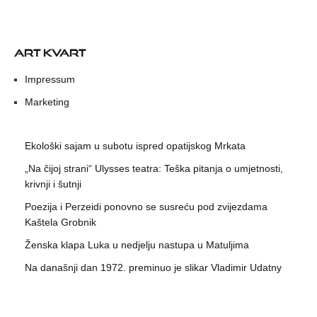
ART KVART
Impressum
Marketing
Ekološki sajam u subotu ispred opatijskog Mrkata
„Na čijoj strani“ Ulysses teatra: Teška pitanja o umjetnosti,
krivnji i šutnji
Poezija i Perzeidi ponovno se susreću pod zvijezdama
Kaštela Grobnik
Ženska klapa Luka u nedjelju nastupa u Matuljima
Na današnji dan 1972. preminuo je slikar Vladimir Udatny