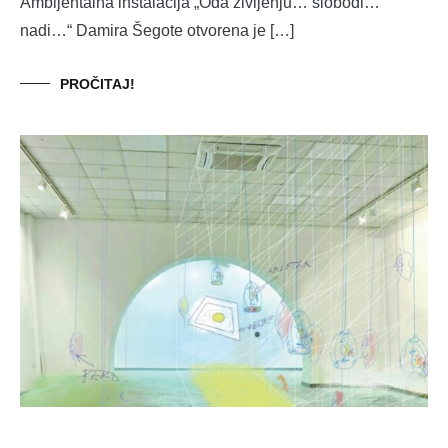
Ambijentalna instalacija „Oda življenju… slobodi…
nadi…“ Damira Šegote otvorena je […]
PROČITAJ!