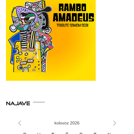
NAJAVE
kolovoz 2026
P
U
S
Č
P
S
N