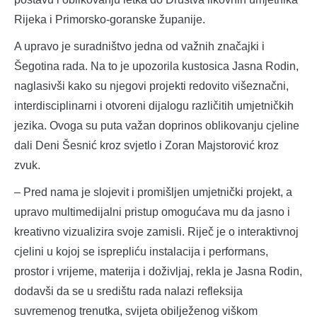
Rijeka i Primorsko-goranske županije.
A upravo je suradništvo jedna od važnih značajki i
Šegotina rada. Na to je upozorila kustosica Jasna Rodin,
naglasivši kako su njegovi projekti redovito višeznačni,
interdisciplinarni i otvoreni dijalogu različitih umjetničkih
jezika. Ovoga su puta važan doprinos oblikovanju cjeline
dali Deni Šesnić kroz svjetlo i Zoran Majstorović kroz
zvuk.
– Pred nama je slojevit i promišljen umjetnički projekt, a
upravo multimedijalni pristup omogućava mu da jasno i
kreativno vizualizira svoje zamisli. Riječ je o interaktivnoj
cjelini u kojoj se isprepliću instalacija i performans,
prostor i vrijeme, materija i doživljaj, rekla je Jasna Rodin,
dodavši da se u središtu rada nalazi refleksija
suvremenog trenutka, svijeta obilježenog viškom