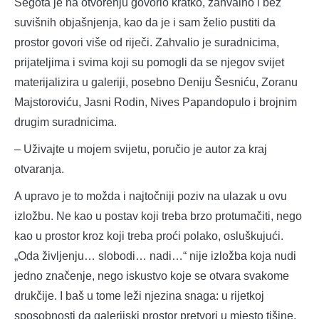
Šegota je na otvorenju govorio kratko, zahvalno i bez
suvišnih objašnjenja, kao da je i sam želio pustiti da
prostor govori više od riječi. Zahvalio je suradnicima,
prijateljima i svima koji su pomogli da se njegov svijet
materijalizira u galeriji, posebno Deniju Šesniću, Zoranu
Majstoroviću, Jasni Rodin, Nives Papandopulo i brojnim
drugim suradnicima.
– Uživajte u mojem svijetu, poručio je autor za kraj
otvaranja.
A upravo je to možda i najtočniji poziv na ulazak u ovu
izložbu. Ne kao u postav koji treba brzo protumačiti, nego
kao u prostor kroz koji treba proći polako, osluškujući.
„Oda življenju… slobodi… nadi…“ nije izložba koja nudi
jedno značenje, nego iskustvo koje se otvara svakome
drukčije. I baš u tome leži njezina snaga: u rijetkoj
sposobnosti da galerijski prostor pretvori u mjesto tišine,