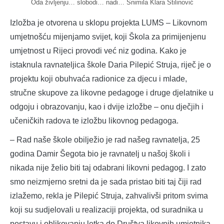
Oda življenju… slobodi… nadi… Snimila Klara Stilinović
Izložba je otvorena u sklopu projekta LUMS – Likovnom
umjetnošću mijenjamo svijet, koji Škola za primijenjenu
umjetnost u Rijeci provodi već niz godina. Kako je
istaknula ravnateljica škole Daria Pilepić Struja, riječ je o
projektu koji obuhvaća radionice za djecu i mlade,
stručne skupove za likovne pedagoge i druge djelatnike u
odgoju i obrazovanju, kao i dvije izložbe – onu dječjih i
učeničkih radova te izložbu likovnog pedagoga.
– Rad naše škole obilježio je rad našeg ravnatelja, 25
godina Damir Šegota bio je ravnatelj u našoj školi i
nikada nije želio biti taj odabrani likovni pedagog. I zato
smo neizmjerno sretni da je sada pristao biti taj čiji rad
izlažemo, rekla je Pilepić Struja, zahvalivši pritom svima
koji su sudjelovali u realizaciji projekta, od suradnika u
postavu i oblikovanju letka do Društva likovnih umjetnika