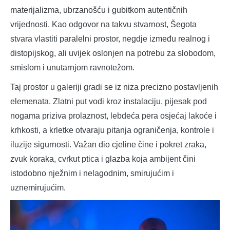
materijalizma, ubrzanošću i gubitkom autentičnih
vrijednosti. Kao odgovor na takvu stvarnost, Šegota
stvara vlastiti paralelni prostor, negdje između realnog i
distopijskog, ali uvijek oslonjen na potrebu za slobodom,
smislom i unutarnjom ravnotežom.
Taj prostor u galeriji gradi se iz niza precizno postavljenih
elemenata. Zlatni put vodi kroz instalaciju, pijesak pod
nogama priziva prolaznost, lebdeća pera osjećaj lakoće i
krhkosti, a krletke otvaraju pitanja ograničenja, kontrole i
iluzije sigurnosti. Važan dio cjeline čine i pokret zraka,
zvuk koraka, cvrkut ptica i glazba koja ambijent čini
istodobno nježnim i nelagodnim, smirujućim i
uznemirujućim.