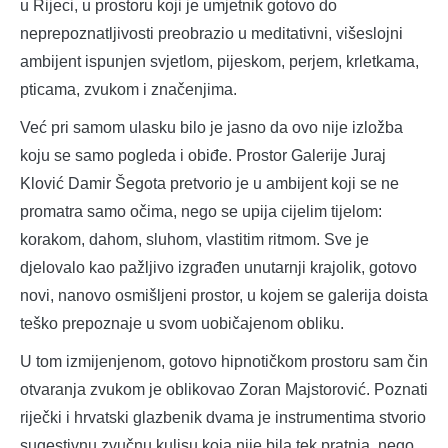
u Rijeci, u prostoru koji je umjetnik gotovo do
neprepoznatljivosti preobrazio u meditativni, višeslojni
ambijent ispunjen svjetlom, pijeskom, perjem, krletkama,
pticama, zvukom i značenjima.
Već pri samom ulasku bilo je jasno da ovo nije izložba
koju se samo pogleda i obiđe. Prostor Galerije Juraj
Klović Damir Šegota pretvorio je u ambijent koji se ne
promatra samo očima, nego se upija cijelim tijelom:
korakom, dahom, sluhom, vlastitim ritmom. Sve je
djelovalo kao pažljivo izgrađen unutarnji krajolik, gotovo
novi, nanovo osmišljeni prostor, u kojem se galerija doista
teško prepoznaje u svom uobičajenom obliku.
U tom izmijenjenom, gotovo hipnotičkom prostoru sam čin
otvaranja zvukom je oblikovao Zoran Majstorović. Poznati
riječki i hrvatski glazbenik dvama je instrumentima stvorio
sugestivnu zvučnu kulisu koja nije bila tek pratnja, nego