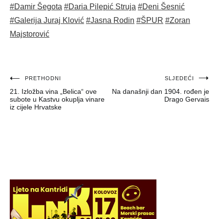
#Damir Šegota
#Daria Pilepić Struja
#Deni Šesnić
#Galerija Juraj Klović
#Jasna Rodin
#ŠPUR
#Zoran
Majstorović
Navigacija
PRETHODNI
SLJEDEĆI
21. Izložba vina „Belica“ ove
Na današnji dan 1904. rođen je
objava
subote u Kastvu okuplja vinare
Drago Gervais
iz cijele Hrvatske