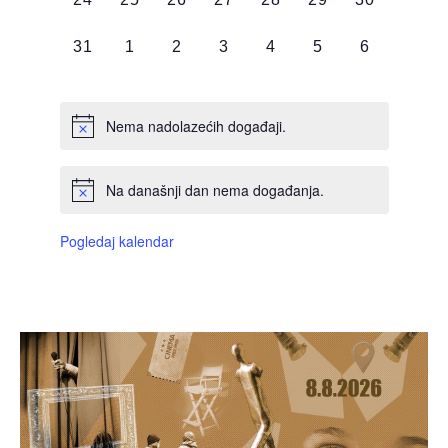
DOGAĐAJI,
DOGAĐAJI,
DOGAĐAJI,
DOGAĐAJI,
DOGAĐAJI,
DOGAĐAJI,
DOGAĐAJI
0
0
0
0
0
0
0
31
1
2
3
4
5
6
DOGAĐAJI,
DOGAĐAJI,
DOGAĐAJI,
DOGAĐAJI,
DOGAĐAJI,
DOGAĐAJI,
DOGAĐAJI
Nema nadolazećih događaji.
Na današnji dan nema događanja.
Pogledaj kalendar