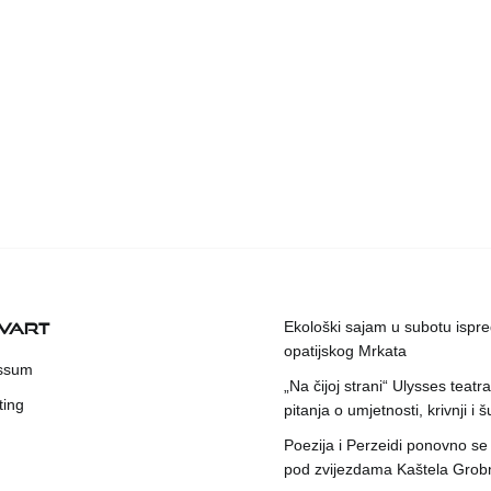
KVART
Ekološki sajam u subotu ispr
opatijskog Mrkata
ssum
„Na čijoj strani“ Ulysses teatr
ting
pitanja o umjetnosti, krivnji i šu
Poezija i Perzeidi ponovno se
pod zvijezdama Kaštela Grob