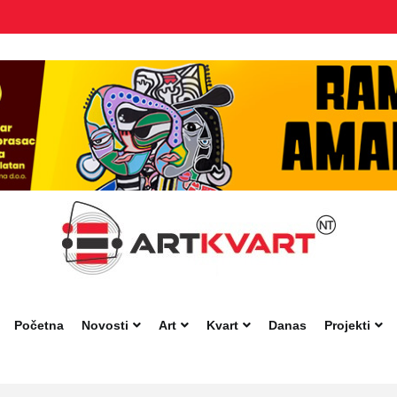
Početna
Novosti
Art
Kvart
Danas
Projekti