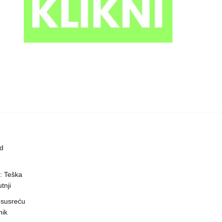
ed
a: Teška
tnji
 susreću
nik