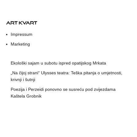
ART KVART
Impressum
Marketing
Ekološki sajam u subotu ispred opatijskog Mrkata
„Na čijoj strani“ Ulysses teatra: Teška pitanja o umjetnosti,
krivnji i šutnji
Poezija i Perzeidi ponovno se susreću pod zvijezdama
Kaštela Grobnik
Ženska klapa Luka u nedjelju nastupa u Matuljima
Na današnji dan 1972. preminuo je slikar Vladimir Udatny