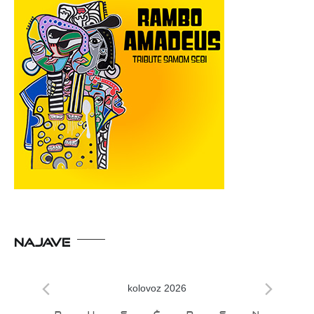
NAJAVE
kolovoz 2026
P
U
S
Č
P
S
N