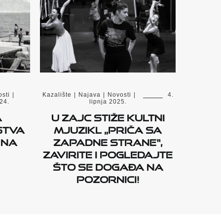
sti
|
Kazalište
|
Najava
|
Novosti
|
4.
24.
lipnja 2025.
a
U Zajc stiže kultni
stva
mjuzikl „Priča sa
 na
Zapadne strane“,
zavirite i pogledajte
što se događa na
pozornici!