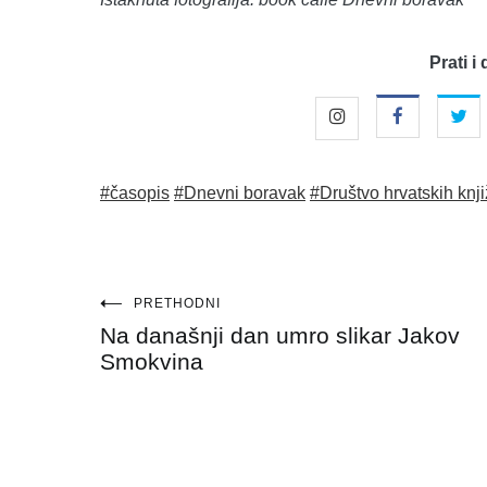
Prati i 
#časopis
#Dnevni boravak
#Društvo hrvatskih knj
Navigacija
PRETHODNI
Na današnji dan umro slikar Jakov
objava
Smokvina