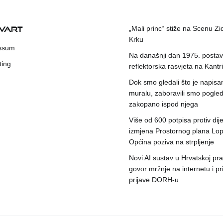
KVART
„Mali princ“ stiže na Scenu Zi
Krku
ssum
Na današnji dan 1975. postavl
ting
reflektorska rasvjeta na Kantri
Dok smo gledali što je napisa
muralu, zaboravili smo pogleda
zakopano ispod njega
Više od 600 potpisa protiv dije
izmjena Prostornog plana Lop
Općina poziva na strpljenje
Novi AI sustav u Hrvatskoj prat
govor mržnje na internetu i pr
prijave DORH-u