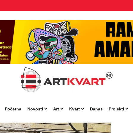
Početna
Novosti
Art
Kvart
Danas
Projekti