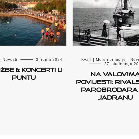
Kvart
|
More i primorje
|
Novo
|
Novosti
3. rujna 2024.
27. studenoga 20
OŽBE & KONCERTI U
Na valovim
PUNTU
povijesti: Rival
parobrodara
Jadranu