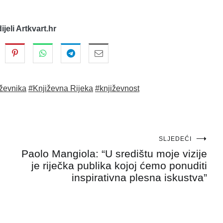
dijeli Artkvart.hr
iževnika
#Književna Rijeka
#književnost
SLJEDEĆI
Paolo Mangiola: “U središtu moje vizije
je riječka publika kojoj ćemo ponuditi
inspirativna plesna iskustva”