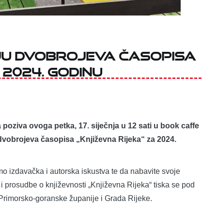
ju dvobrojeva časopisa
 2024. godinu
poziva ovoga petka, 17. siječnja u 12 sati u book caffe
dvobrojeva časopisa „Književna Rijeka“ za 2024.
imo izdavačka i autorska iskustva te da nabavite svoje
i prosudbe o književnosti „Književna Rijeka“ tiska se pod
, Primorsko-goranske županije i Grada Rijeke.