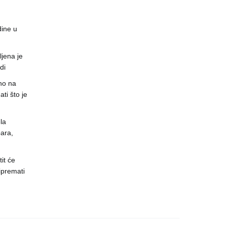
dine u
jena je
di
no na
ti što je
la
ara,
it će
ipremati