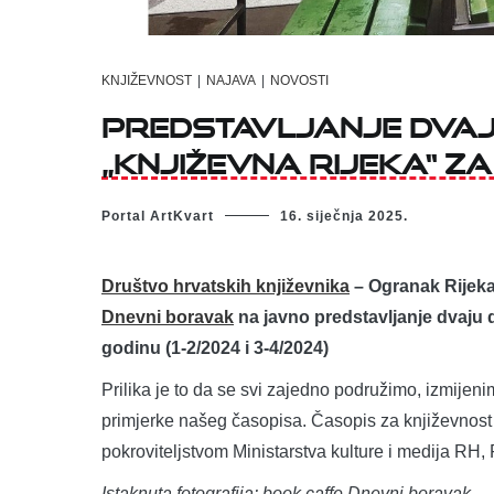
KNJIŽEVNOST
|
NAJAVA
|
NOVOSTI
Predstavljanje dva
„Književna Rijeka“ za
Portal ArtKvart
16. siječnja 2025.
Društvo hrvatskih književnika
– Ogranak Rijeka 
Dnevni boravak
na javno predstavljanje dvaju 
godinu (1-2/2024 i 3-4/2024)
Prilika je to da se svi zajedno podružimo, izmijen
primjerke našeg časopisa. Časopis za književnost 
pokroviteljstvom Ministarstva kulture i medija RH
Istaknuta fotografija: book caffe Dnevni boravak