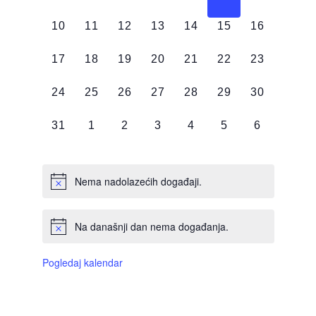
DOGAĐAJI,
DOGAĐAJI,
DOGAĐAJI,
DOGAĐAJI,
DOGAĐAJI,
DOGAĐAJI,
DOGAĐAJI
0
0
0
0
0
0
0
10
11
12
13
14
15
16
DOGAĐAJI,
DOGAĐAJI,
DOGAĐAJI,
DOGAĐAJI,
DOGAĐAJI,
DOGAĐAJI,
DOGAĐAJI
0
0
0
0
0
0
0
17
18
19
20
21
22
23
DOGAĐAJI,
DOGAĐAJI,
DOGAĐAJI,
DOGAĐAJI,
DOGAĐAJI,
DOGAĐAJI,
DOGAĐAJI
0
0
0
0
0
0
0
24
25
26
27
28
29
30
DOGAĐAJI,
DOGAĐAJI,
DOGAĐAJI,
DOGAĐAJI,
DOGAĐAJI,
DOGAĐAJI,
DOGAĐAJI
0
0
0
0
0
0
0
31
1
2
3
4
5
6
DOGAĐAJI,
DOGAĐAJI,
DOGAĐAJI,
DOGAĐAJI,
DOGAĐAJI,
DOGAĐAJI,
DOGAĐAJI
Nema nadolazećih događaji.
Na današnji dan nema događanja.
Pogledaj kalendar