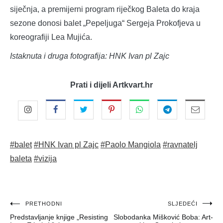
siječnja, a premijerni program riječkog Baleta do kraja
sezone donosi balet „Pepeljuga“ Sergeja Prokofjeva u
koreografiji Lea Mujića.
Istaknuta i druga fotografija: HNK Ivan pl Zajc
Prati i dijeli Artkvart.hr
#balet
#HNK Ivan pl Zajc
#Paolo Mangiola
#ravnatelj
baleta
#vizija
Navigacija
PRETHODNI
SLJEDEĆI
Predstavljanje knjige „Resisting
Slobodanka Mišković Boba: Art-