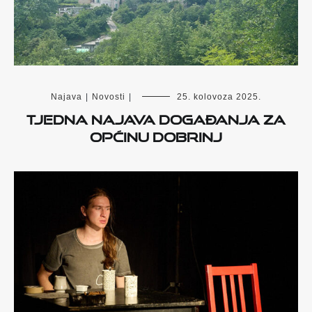
Najava
|
Novosti
|
25. kolovoza 2025.
Tjedna najava događanja za
općinu Dobrinj