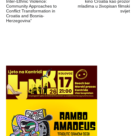
objava
Inter-Ethnic Violence:
kino Croatia kao prozor
Community Approaches to
mladima u živopisan filmski
Conflict Transformation in
svijet
Croatia and Bosnia-
Herzegovina“