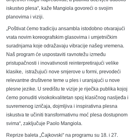
iskustvo plesa“, kaže Mangiola govoreći o svojim
planovima i viziji.
„Poštivat ćemo ​​tradiciju ansambla istodobno otvarajući
vrata novim koreografskim glasovima i umjetničkim
suradnjama koje odražavaju vibracije našeg vremena.
Naš program će uspostaviti ravnotežu između
pristupačnosti i inovativnosti reinterpretirajući velike
klasike, istražujući nove smjerove u formi, prevodeći
relevantne društvene teme u ples i uranjajući u nove
plesne jezike. U središtu te vizije je riječka publika kojoj
ćemo ponuditi visokokvalitetan spoj klasičnog nasljeđa i
suvremenog izričaja, dojmljiva i inspirativna plesna
iskustva te učiniti transformativnu moć plesa dostupnom
svima“, zaključuje Paolo Mangiola.
Reprize baleta „Čajkovski“ na programu su 18. i 27.