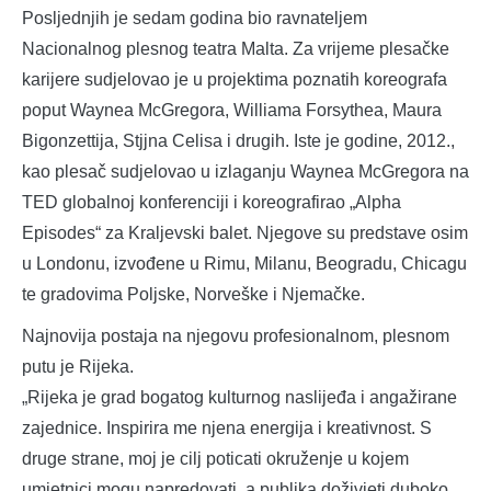
Posljednjih je sedam godina bio ravnateljem
Nacionalnog plesnog teatra Malta. Za vrijeme plesačke
karijere sudjelovao je u projektima poznatih koreografa
poput Waynea McGregora, Williama Forsythea, Maura
Bigonzettija, Stjjna Celisa i drugih. Iste je godine, 2012.,
kao plesač sudjelovao u izlaganju Waynea McGregora na
TED globalnoj konferenciji i koreografirao „Alpha
Episodes“ za Kraljevski balet. Njegove su predstave osim
u Londonu, izvođene u Rimu, Milanu, Beogradu, Chicagu
te gradovima Poljske, Norveške i Njemačke.
Najnovija postaja na njegovu profesionalnom, plesnom
putu je Rijeka.
„Rijeka je grad bogatog kulturnog naslijeđa i angažirane
zajednice. Inspirira me njena energija i kreativnost. S
druge strane, moj je cilj poticati okruženje u kojem
umjetnici mogu napredovati, a publika doživjeti duboko