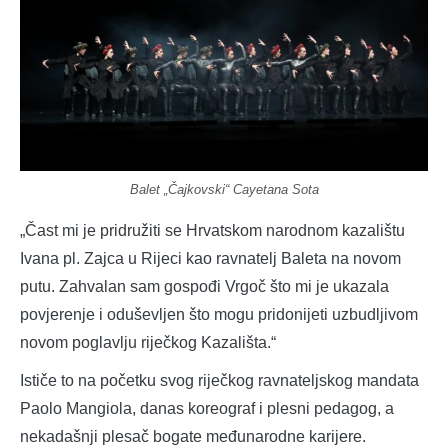
Balet „Čajkovski“ Cayetana Sota
„Čast mi je pridružiti se Hrvatskom narodnom kazalištu
Ivana pl. Zajca u Rijeci kao ravnatelj Baleta na novom
putu. Zahvalan sam gospođi Vrgoč što mi je ukazala
povjerenje i oduševljen što mogu pridonijeti uzbudljivom
novom poglavlju riječkog Kazališta.“
Ističe to na početku svog riječkog ravnateljskog mandata
Paolo Mangiola, danas koreograf i plesni pedagog, a
nekadašnji plesač bogate međunarodne karijere.