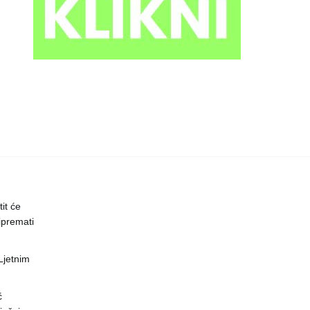
it će
ipremati
 Ljetnim
ć