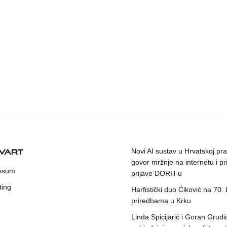
KVART
Novi AI sustav u Hrvatskoj prat
govor mržnje na internetu i pr
ssum
prijave DORH-u
ting
Harfistički duo Ćiković na 70.
priredbama u Krku
Linda Spicijarić i Goran Grudi