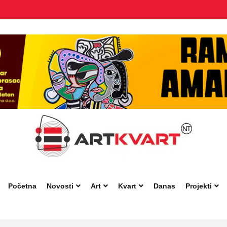
Početna
Novosti
Art
Kvart
Danas
Projekti