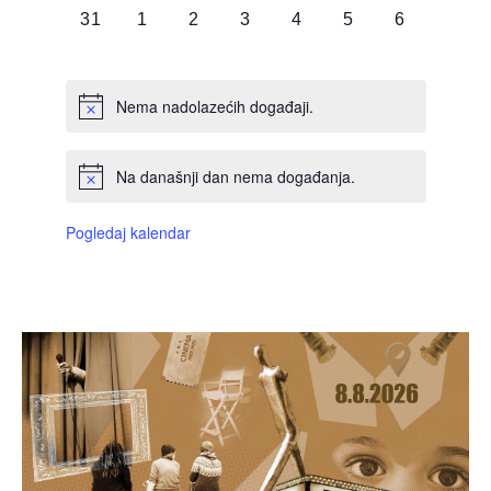
0
0
0
0
0
0
0
31
1
2
3
4
5
6
DOGAĐAJI,
DOGAĐAJI,
DOGAĐAJI,
DOGAĐAJI,
DOGAĐAJI,
DOGAĐAJI,
DOGAĐAJI
Nema nadolazećih događaji.
Na današnji dan nema događanja.
Pogledaj kalendar