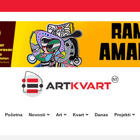
Početna
Novosti
Art
Kvart
Danas
Projekti