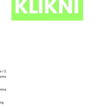
 i 2.
nama
vima
vog