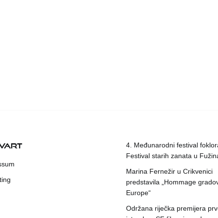
KVART
4. Međunarodni festival foklora
Festival starih zanata u Fuži
ssum
Marina Fernežir u Crikvenici
ting
predstavila „Hommage grado
Europe“
Održana riječka premijera pr