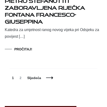
zaboravljena riječka
fontana Francesco-
Giuseppina
Katedra za umjetnost ranog novog vijeka pri Odsjeku za
povijest […]
PROČITAJ!
Posts
Page
Page
1
2
Sljedeća
Navigation