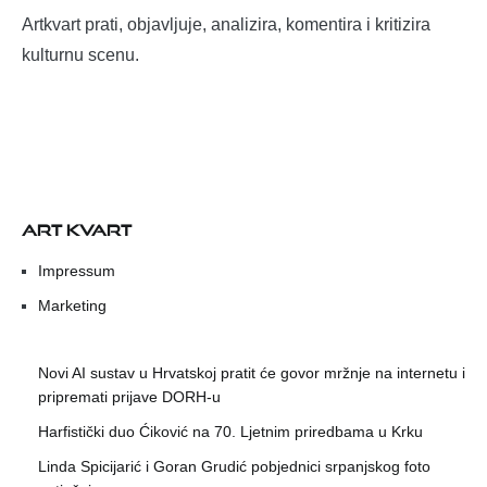
Artkvart prati, objavljuje, analizira, komentira i kritizira
kulturnu scenu.
ART KVART
Impressum
Marketing
Novi AI sustav u Hrvatskoj pratit će govor mržnje na internetu i
pripremati prijave DORH-u
Harfistički duo Ćiković na 70. Ljetnim priredbama u Krku
Linda Spicijarić i Goran Grudić pobjednici srpanjskog foto