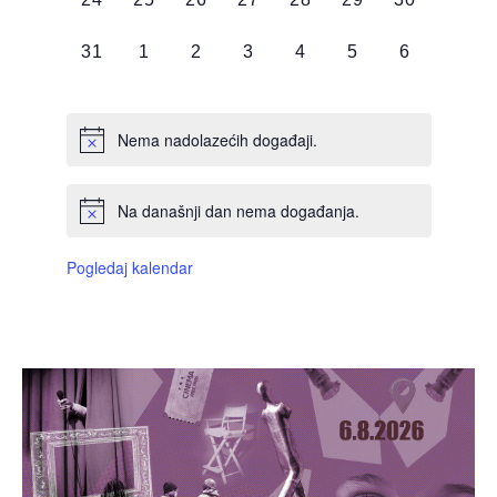
DOGAĐAJI,
DOGAĐAJI,
DOGAĐAJI,
DOGAĐAJI,
DOGAĐAJI,
DOGAĐAJI,
DOGAĐAJI
0
0
0
0
0
0
0
31
1
2
3
4
5
6
DOGAĐAJI,
DOGAĐAJI,
DOGAĐAJI,
DOGAĐAJI,
DOGAĐAJI,
DOGAĐAJI,
DOGAĐAJI
Nema nadolazećih događaji.
Na današnji dan nema događanja.
Pogledaj kalendar