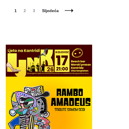
Posts
Page
Page
Page
1
2
3
Sljedeća
Navigation