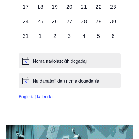
0
0
0
0
0
0
0
17
18
19
20
21
22
23
DOGAĐAJI,
DOGAĐAJI,
DOGAĐAJI,
DOGAĐAJI,
DOGAĐAJI,
DOGAĐAJI,
DOGAĐAJI
0
0
0
0
0
0
0
24
25
26
27
28
29
30
DOGAĐAJI,
DOGAĐAJI,
DOGAĐAJI,
DOGAĐAJI,
DOGAĐAJI,
DOGAĐAJI,
DOGAĐAJI
0
0
0
0
0
0
0
31
1
2
3
4
5
6
DOGAĐAJI,
DOGAĐAJI,
DOGAĐAJI,
DOGAĐAJI,
DOGAĐAJI,
DOGAĐAJI,
DOGAĐAJI
Nema nadolazećih događaji.
Na današnji dan nema događanja.
Pogledaj kalendar