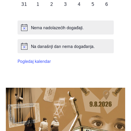
0
0
0
0
0
0
0
31
1
2
3
4
5
6
DOGAĐAJI,
DOGAĐAJI,
DOGAĐAJI,
DOGAĐAJI,
DOGAĐAJI,
DOGAĐAJI,
DOGAĐAJI
Nema nadolazećih događaji.
Na današnji dan nema događanja.
Pogledaj kalendar