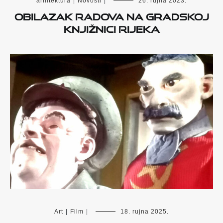
arhitektura
|
Novosti
|
26. rujna 2023.
Obilazak radova na Gradskoj
knjižnici Rijeka
Art
|
Film
|
18. rujna 2025.