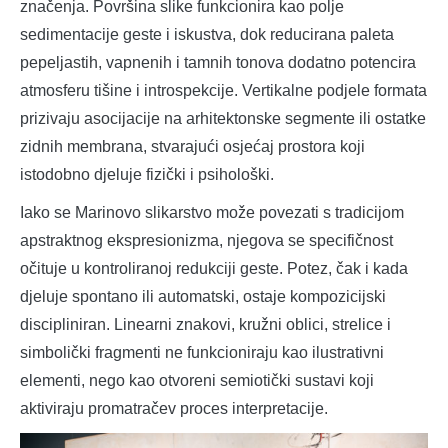
značenja. Površina slike funkcionira kao polje
sedimentacije geste i iskustva, dok reducirana paleta
pepeljastih, vapnenih i tamnih tonova dodatno potencira
atmosferu tišine i introspekcije. Vertikalne podjele formata
prizivaju asocijacije na arhitektonske segmente ili ostatke
zidnih membrana, stvarajući osjećaj prostora koji
istodobno djeluje fizički i psihološki.
Iako se Marinovo slikarstvo može povezati s tradicijom
apstraktnog ekspresionizma, njegova se specifičnost
očituje u kontroliranoj redukciji geste. Potez, čak i kada
djeluje spontano ili automatski, ostaje kompozicijski
discipliniran. Linearni znakovi, kružni oblici, strelice i
simbolički fragmenti ne funkcioniraju kao ilustrativni
elementi, nego kao otvoreni semiotički sustavi koji
aktiviraju promatračev proces interpretacije.