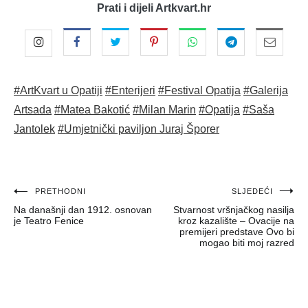
Prati i dijeli Artkvart.hr
#ArtKvart u Opatiji
#Enterijeri
#Festival Opatija
#Galerija
Artsada
#Matea Bakotić
#Milan Marin
#Opatija
#Saša
Jantolek
#Umjetnički paviljon Juraj Šporer
Navigacija
PRETHODNI
SLJEDEĆI
Na današnji dan 1912. osnovan
Stvarnost vršnjačkog nasilja
objava
je Teatro Fenice
kroz kazalište – Ovacije na
premijeri predstave Ovo bi
mogao biti moj razred