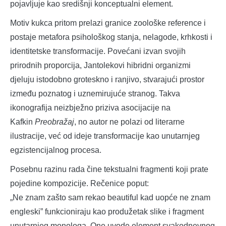
pojavljuje kao središnji konceptualni element.
Motiv kukca pritom prelazi granice zoološke reference i
postaje metafora psihološkog stanja, nelagode, krhkosti i
identitetske transformacije. Povećani izvan svojih
prirodnih proporcija, Jantolekovi hibridni organizmi
djeluju istodobno groteskno i ranjivo, stvarajući prostor
između poznatog i uznemirujuće stranog. Takva
ikonografija neizbježno priziva asocijacije na
Kafkin
Preobražaj
, no autor ne polazi od literarne
ilustracije, već od ideje transformacije kao unutarnjeg
egzistencijalnog procesa.
Posebnu razinu rada čine tekstualni fragmenti koji prate
pojedine kompozicije. Rečenice poput:
„Ne znam zašto sam rekao beautiful kad uopće ne znam
engleski” funkcioniraju kao produžetak slike i fragment
unutarnjeg monologa. One uvode element svakodnevnog