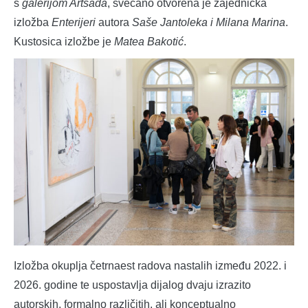
s
galerijom Artsada
, svečano otvorena je zajednička
izložba
Enterijeri
autora
Saše Jantoleka i Milana Marina
.
Kustosica izložbe je
Matea Bakotić
.
Izložba okuplja četrnaest radova nastalih između 2022. i
2026. godine te uspostavlja dijalog dvaju izrazito
autorskih, formalno različitih, ali konceptualno