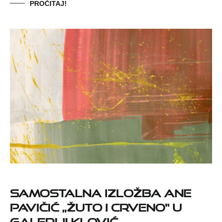
PROČITAJ!
Samostalna izložba Ane
Pavičić „Žuto i crveno“ u
Galeriji Klović