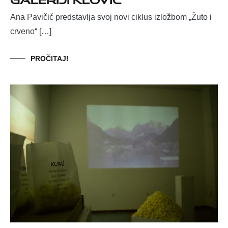
Ana Pavičić predstavlja svoj novi ciklus izložbom „Žuto i
crveno“ […]
PROČITAJ!