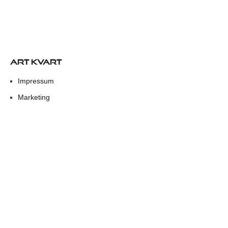
ART KVART
Impressum
Marketing
Ekološki sajam u subotu ispred opatijskog Mrkata
„Na čijoj strani“ Ulysses teatra: Teška pitanja o umjetnosti,
krivnji i šutnji
Poezija i Perzeidi ponovno se susreću pod zvijezdama
Kaštela Grobnik
Ženska klapa Luka u nedjelju nastupa u Matuljima
Na današnji dan 1972. preminuo je slikar Vladimir Udatny