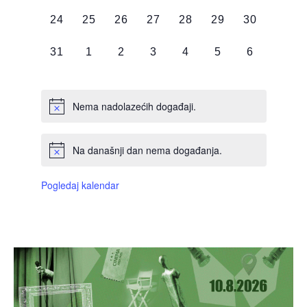
DOGAĐAJI,
DOGAĐAJI,
DOGAĐAJI,
DOGAĐAJI,
DOGAĐAJI,
DOGAĐAJI,
DOGAĐAJI
0
0
0
0
0
0
0
24
25
26
27
28
29
30
DOGAĐAJI,
DOGAĐAJI,
DOGAĐAJI,
DOGAĐAJI,
DOGAĐAJI,
DOGAĐAJI,
DOGAĐAJI
0
0
0
0
0
0
0
31
1
2
3
4
5
6
DOGAĐAJI,
DOGAĐAJI,
DOGAĐAJI,
DOGAĐAJI,
DOGAĐAJI,
DOGAĐAJI,
DOGAĐAJI
Nema nadolazećih događaji.
Na današnji dan nema događanja.
Pogledaj kalendar