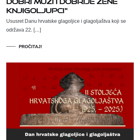
dobri muži i dobrije žene
knjigoljupci“
Ususret Danu hrvatske glagoljice i glagoljaštva koji se
održava 22. […]
PROČITAJ!