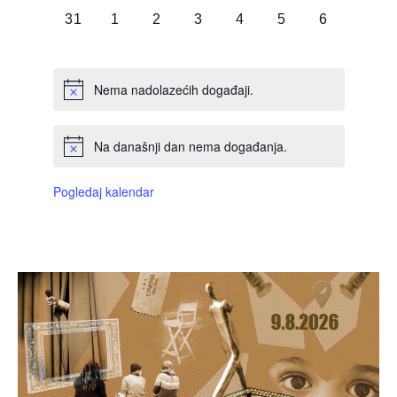
0
0
0
0
0
0
0
31
1
2
3
4
5
6
DOGAĐAJI,
DOGAĐAJI,
DOGAĐAJI,
DOGAĐAJI,
DOGAĐAJI,
DOGAĐAJI,
DOGAĐAJI
Nema nadolazećih događaji.
Na današnji dan nema događanja.
Pogledaj kalendar