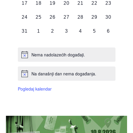
0
0
0
0
0
0
0
17
18
19
20
21
22
23
DOGAĐAJI,
DOGAĐAJI,
DOGAĐAJI,
DOGAĐAJI,
DOGAĐAJI,
DOGAĐAJI,
DOGAĐAJI
0
0
0
0
0
0
0
24
25
26
27
28
29
30
DOGAĐAJI,
DOGAĐAJI,
DOGAĐAJI,
DOGAĐAJI,
DOGAĐAJI,
DOGAĐAJI,
DOGAĐAJI
0
0
0
0
0
0
0
31
1
2
3
4
5
6
DOGAĐAJI,
DOGAĐAJI,
DOGAĐAJI,
DOGAĐAJI,
DOGAĐAJI,
DOGAĐAJI,
DOGAĐAJI
Nema nadolazećih događaji.
Na današnji dan nema događanja.
Pogledaj kalendar