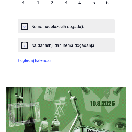
0
0
0
0
0
0
0
31
1
2
3
4
5
6
DOGAĐAJI,
DOGAĐAJI,
DOGAĐAJI,
DOGAĐAJI,
DOGAĐAJI,
DOGAĐAJI,
DOGAĐAJI
Nema nadolazećih događaji.
Na današnji dan nema događanja.
Pogledaj kalendar