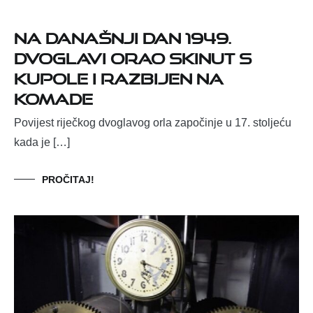
Na današnji dan 1949.
dvoglavi orao skinut s
kupole i razbijen na
komade
Povijest riječkog dvoglavog orla započinje u 17. stoljeću
kada je […]
PROČITAJ!