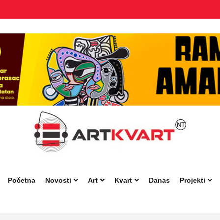
Početna
Novosti
Art
Kvart
Danas
Projekti