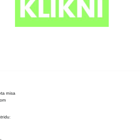
eta misa
čnom
ridu: