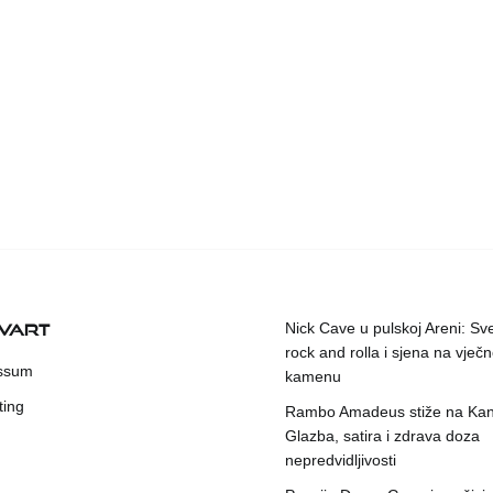
KVART
Nick Cave u pulskoj Areni: Sv
rock and rolla i sjena na vje
ssum
kamenu
ting
Rambo Amadeus stiže na Kant
Glazba, satira i zdrava doza
nepredvidljivosti