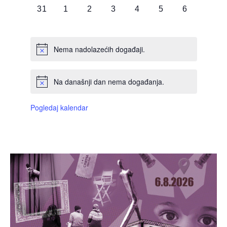
0
0
0
0
0
0
0
31
1
2
3
4
5
6
DOGAĐAJI,
DOGAĐAJI,
DOGAĐAJI,
DOGAĐAJI,
DOGAĐAJI,
DOGAĐAJI,
DOGAĐAJI
Nema nadolazećih događaji.
Na današnji dan nema događanja.
Pogledaj kalendar