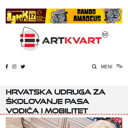
Skip
to
content
Umjetnost, kultura i društvena zbivanja
ArtKvart
MENI
Hrvatska udruga za
školovanje pasa
vodiča i mobilitet