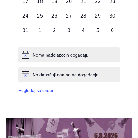
0
0
0
0
0
0
0
17
18
19
20
21
22
23
DOGAĐAJI,
DOGAĐAJI,
DOGAĐAJI,
DOGAĐAJI,
DOGAĐAJI,
DOGAĐAJI,
DOGAĐAJI
0
0
0
0
0
0
0
24
25
26
27
28
29
30
DOGAĐAJI,
DOGAĐAJI,
DOGAĐAJI,
DOGAĐAJI,
DOGAĐAJI,
DOGAĐAJI,
DOGAĐAJI
0
0
0
0
0
0
0
31
1
2
3
4
5
6
DOGAĐAJI,
DOGAĐAJI,
DOGAĐAJI,
DOGAĐAJI,
DOGAĐAJI,
DOGAĐAJI,
DOGAĐAJI
Nema nadolazećih događaji.
Na današnji dan nema događanja.
Pogledaj kalendar