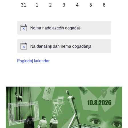
0
0
0
0
0
0
0
31
1
2
3
4
5
6
DOGAĐAJI,
DOGAĐAJI,
DOGAĐAJI,
DOGAĐAJI,
DOGAĐAJI,
DOGAĐAJI,
DOGAĐAJI
Nema nadolazećih događaji.
Na današnji dan nema događanja.
Pogledaj kalendar