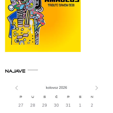
NAJAVE
kolovoz 2026
Kalendar
P
U
S
Č
P
S
N
od
0
0
0
0
0
0
0
27
28
29
30
31
1
2
DOGAĐAJI,
DOGAĐAJI,
DOGAĐAJI,
DOGAĐAJI,
DOGAĐAJI,
DOGAĐAJI,
DOGAĐAJI