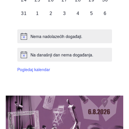
DOGAĐAJI,
DOGAĐAJI,
DOGAĐAJI,
DOGAĐAJI,
DOGAĐAJI,
DOGAĐAJI,
DOGAĐAJI
0
0
0
0
0
0
0
31
1
2
3
4
5
6
DOGAĐAJI,
DOGAĐAJI,
DOGAĐAJI,
DOGAĐAJI,
DOGAĐAJI,
DOGAĐAJI,
DOGAĐAJI
Nema nadolazećih događaji.
Na današnji dan nema događanja.
Pogledaj kalendar