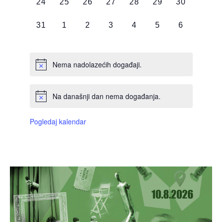
0
0
0
0
0
0
0
24
25
26
27
28
29
30
DOGAĐAJI,
DOGAĐAJI,
DOGAĐAJI,
DOGAĐAJI,
DOGAĐAJI,
DOGAĐAJI,
DOGAĐAJI
0
0
0
0
0
0
0
31
1
2
3
4
5
6
DOGAĐAJI,
DOGAĐAJI,
DOGAĐAJI,
DOGAĐAJI,
DOGAĐAJI,
DOGAĐAJI,
DOGAĐAJI
Nema nadolazećih događaji.
Na današnji dan nema događanja.
Pogledaj kalendar