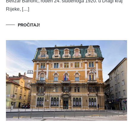
Belizar Bahorić, rođen 24. studenoga 1920. u Dragi kraj
Rijeke, […]
PROČITAJ!