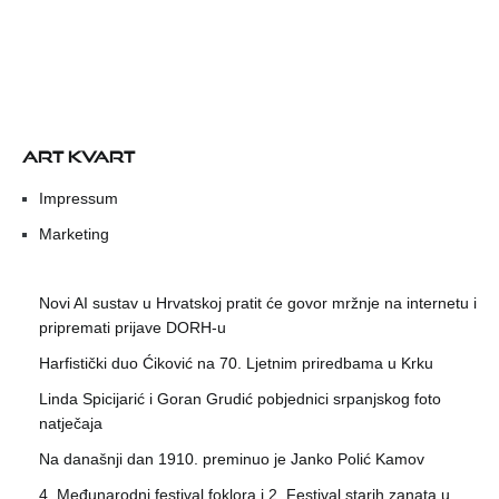
ART KVART
Impressum
Marketing
Novi AI sustav u Hrvatskoj pratit će govor mržnje na internetu i
pripremati prijave DORH-u
Harfistički duo Ćiković na 70. Ljetnim priredbama u Krku
Linda Spicijarić i Goran Grudić pobjednici srpanjskog foto
natječaja
Na današnji dan 1910. preminuo je Janko Polić Kamov
4. Međunarodni festival foklora i 2. Festival starih zanata u