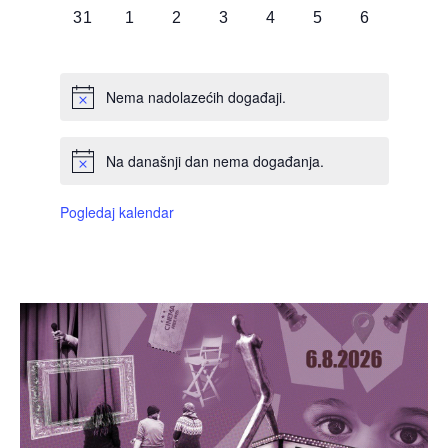
0
0
0
0
0
0
0
31
1
2
3
4
5
6
DOGAĐAJI,
DOGAĐAJI,
DOGAĐAJI,
DOGAĐAJI,
DOGAĐAJI,
DOGAĐAJI,
DOGAĐAJI
Nema nadolazećih događaji.
Na današnji dan nema događanja.
Pogledaj kalendar