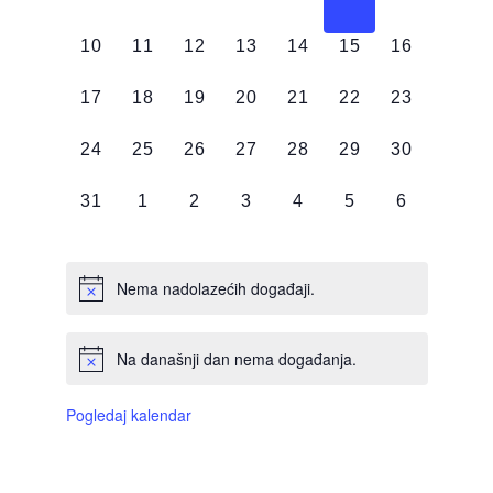
DOGAĐAJI,
DOGAĐAJI,
DOGAĐAJI,
DOGAĐAJI,
DOGAĐAJI,
DOGAĐAJI,
DOGAĐAJI
0
0
0
0
0
0
0
10
11
12
13
14
15
16
DOGAĐAJI,
DOGAĐAJI,
DOGAĐAJI,
DOGAĐAJI,
DOGAĐAJI,
DOGAĐAJI,
DOGAĐAJI
0
0
0
0
0
0
0
17
18
19
20
21
22
23
DOGAĐAJI,
DOGAĐAJI,
DOGAĐAJI,
DOGAĐAJI,
DOGAĐAJI,
DOGAĐAJI,
DOGAĐAJI
0
0
0
0
0
0
0
24
25
26
27
28
29
30
DOGAĐAJI,
DOGAĐAJI,
DOGAĐAJI,
DOGAĐAJI,
DOGAĐAJI,
DOGAĐAJI,
DOGAĐAJI
0
0
0
0
0
0
0
31
1
2
3
4
5
6
DOGAĐAJI,
DOGAĐAJI,
DOGAĐAJI,
DOGAĐAJI,
DOGAĐAJI,
DOGAĐAJI,
DOGAĐAJI
Nema nadolazećih događaji.
Na današnji dan nema događanja.
Pogledaj kalendar