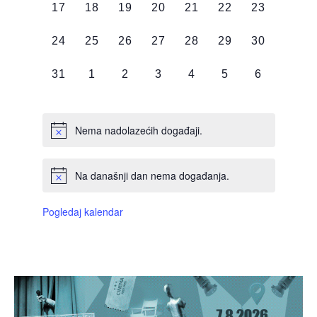
0
0
0
0
0
0
0
17
18
19
20
21
22
23
DOGAĐAJI,
DOGAĐAJI,
DOGAĐAJI,
DOGAĐAJI,
DOGAĐAJI,
DOGAĐAJI,
DOGAĐAJI
0
0
0
0
0
0
0
24
25
26
27
28
29
30
DOGAĐAJI,
DOGAĐAJI,
DOGAĐAJI,
DOGAĐAJI,
DOGAĐAJI,
DOGAĐAJI,
DOGAĐAJI
0
0
0
0
0
0
0
31
1
2
3
4
5
6
DOGAĐAJI,
DOGAĐAJI,
DOGAĐAJI,
DOGAĐAJI,
DOGAĐAJI,
DOGAĐAJI,
DOGAĐAJI
Nema nadolazećih događaji.
Na današnji dan nema događanja.
Pogledaj kalendar