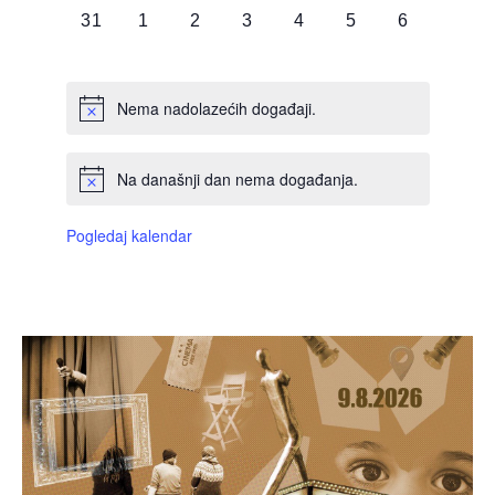
0
0
0
0
0
0
0
31
1
2
3
4
5
6
DOGAĐAJI,
DOGAĐAJI,
DOGAĐAJI,
DOGAĐAJI,
DOGAĐAJI,
DOGAĐAJI,
DOGAĐAJI
Nema nadolazećih događaji.
Na današnji dan nema događanja.
Pogledaj kalendar