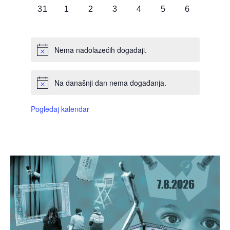
0
0
0
0
0
0
0
31
1
2
3
4
5
6
DOGAĐAJI,
DOGAĐAJI,
DOGAĐAJI,
DOGAĐAJI,
DOGAĐAJI,
DOGAĐAJI,
DOGAĐAJI
Nema nadolazećih događaji.
Na današnji dan nema događanja.
Pogledaj kalendar