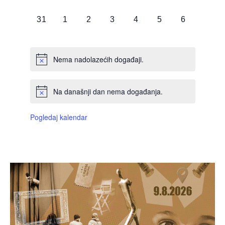
DOGAĐAJI,
DOGAĐAJI,
DOGAĐAJI,
DOGAĐAJI,
DOGAĐAJI,
DOGAĐAJI,
DOGAĐAJI
0
0
0
0
0
0
0
31
1
2
3
4
5
6
DOGAĐAJI,
DOGAĐAJI,
DOGAĐAJI,
DOGAĐAJI,
DOGAĐAJI,
DOGAĐAJI,
DOGAĐAJI
Nema nadolazećih događaji.
Na današnji dan nema događanja.
Pogledaj kalendar