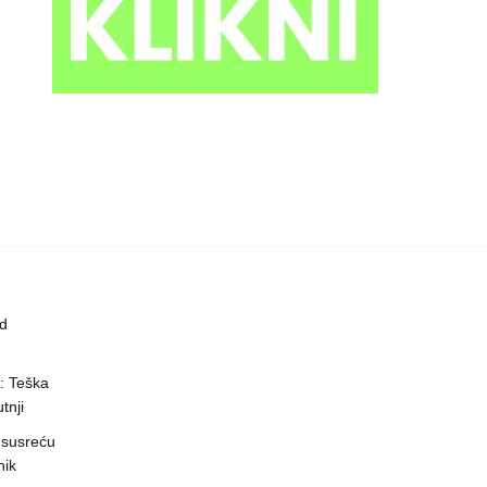
ed
a: Teška
tnji
 susreću
nik