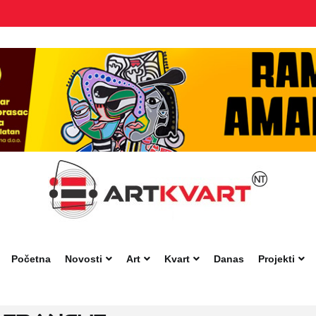
Početna
Novosti
Art
Kvart
Danas
Projekti