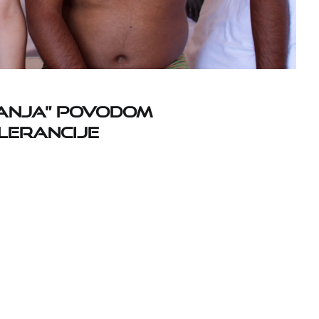
vanja” povodom
lerancije