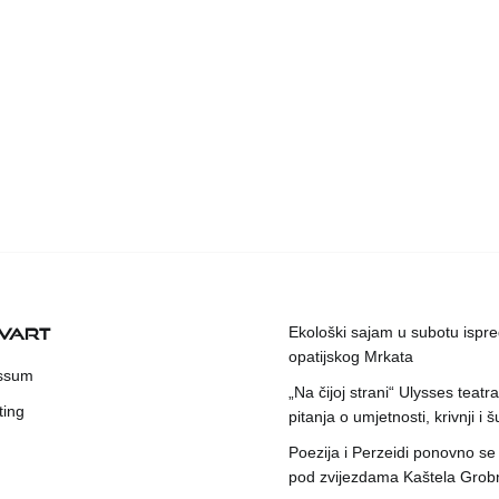
KVART
Ekološki sajam u subotu ispr
opatijskog Mrkata
ssum
„Na čijoj strani“ Ulysses teatr
ting
pitanja o umjetnosti, krivnji i šu
Poezija i Perzeidi ponovno se
pod zvijezdama Kaštela Grob