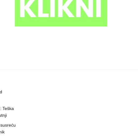
ed
a: Teška
tnji
 susreću
nik