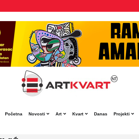
Početna
Novosti
Art
Kvart
Danas
Projekti