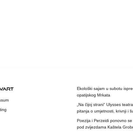
KVART
Ekološki sajam u subotu ispr
opatijskog Mrkata
ssum
„Na čijoj strani“ Ulysses teatr
ting
pitanja o umjetnosti, krivnji i šu
Poezija i Perzeidi ponovno se
pod zvijezdama Kaštela Grob