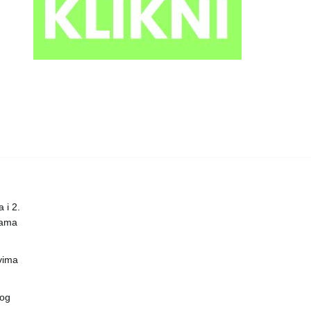
 i 2.
nama
vima
vog