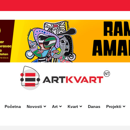
Početna
Novosti
Art
Kvart
Danas
Projekti