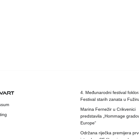
KVART
4. Međunarodni festival foklora
Festival starih zanata u Fuži
ssum
Marina Fernežir u Crikvenici
ting
predstavila „Hommage grado
Europe“
Održana riječka premijera pr