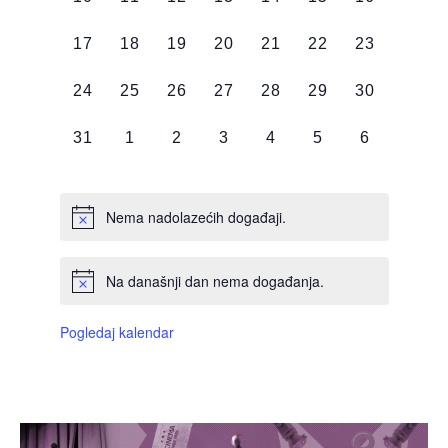
DOGAĐAJI,
DOGAĐAJI,
DOGAĐAJI,
DOGAĐAJI,
DOGAĐAJI,
DOGAĐAJI,
DOGAĐAJI
0
0
0
0
0
0
0
17
18
19
20
21
22
23
DOGAĐAJI,
DOGAĐAJI,
DOGAĐAJI,
DOGAĐAJI,
DOGAĐAJI,
DOGAĐAJI,
DOGAĐAJI
0
0
0
0
0
0
0
24
25
26
27
28
29
30
DOGAĐAJI,
DOGAĐAJI,
DOGAĐAJI,
DOGAĐAJI,
DOGAĐAJI,
DOGAĐAJI,
DOGAĐAJI
0
0
0
0
0
0
0
31
1
2
3
4
5
6
DOGAĐAJI,
DOGAĐAJI,
DOGAĐAJI,
DOGAĐAJI,
DOGAĐAJI,
DOGAĐAJI,
DOGAĐAJI
Nema nadolazećih događaji.
Na današnji dan nema događanja.
Pogledaj kalendar