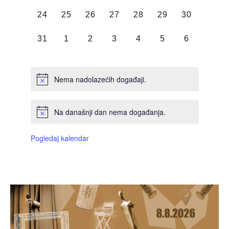
DOGAĐAJI,
DOGAĐAJI,
DOGAĐAJI,
DOGAĐAJI,
DOGAĐAJI,
DOGAĐAJI,
DOGAĐAJI
0
0
0
0
0
0
0
24
25
26
27
28
29
30
DOGAĐAJI,
DOGAĐAJI,
DOGAĐAJI,
DOGAĐAJI,
DOGAĐAJI,
DOGAĐAJI,
DOGAĐAJI
0
0
0
0
0
0
0
31
1
2
3
4
5
6
DOGAĐAJI,
DOGAĐAJI,
DOGAĐAJI,
DOGAĐAJI,
DOGAĐAJI,
DOGAĐAJI,
DOGAĐAJI
Nema nadolazećih događaji.
Na današnji dan nema događanja.
Pogledaj kalendar