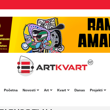
Početna
Novosti
Art
Kvart
Danas
Projekti