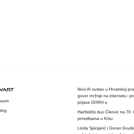
KVART
Novi AI sustav u Hrvatskoj prat
govor mržnje na internetu i pr
ssum
prijave DORH-u
ting
Harfistički duo Ćiković na 70.
priredbama u Krku
Linda Spicijarić i Goran Grudi