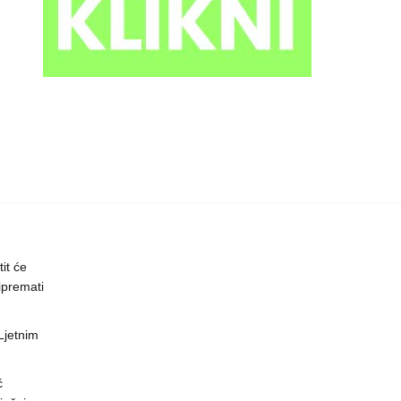
it će
ipremati
 Ljetnim
ć