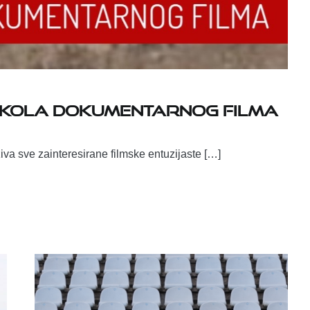
 škola dokumentarnog filma
a sve zainteresirane filmske entuzijaste […]