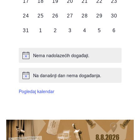
0
0
0
0
0
0
0
17
18
19
20
21
22
23
DOGAĐAJI,
DOGAĐAJI,
DOGAĐAJI,
DOGAĐAJI,
DOGAĐAJI,
DOGAĐAJI,
DOGAĐAJI
0
0
0
0
0
0
0
24
25
26
27
28
29
30
DOGAĐAJI,
DOGAĐAJI,
DOGAĐAJI,
DOGAĐAJI,
DOGAĐAJI,
DOGAĐAJI,
DOGAĐAJI
0
0
0
0
0
0
0
31
1
2
3
4
5
6
DOGAĐAJI,
DOGAĐAJI,
DOGAĐAJI,
DOGAĐAJI,
DOGAĐAJI,
DOGAĐAJI,
DOGAĐAJI
Nema nadolazećih događaji.
Na današnji dan nema događanja.
Pogledaj kalendar