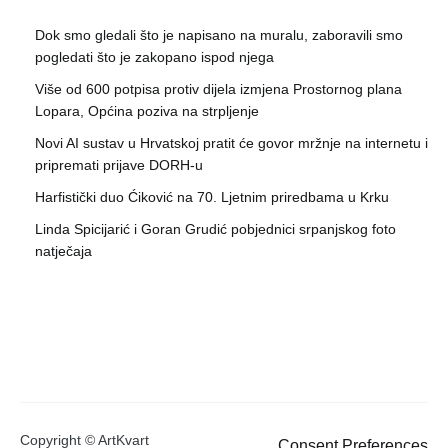
Dok smo gledali što je napisano na muralu, zaboravili smo
pogledati što je zakopano ispod njega
Više od 600 potpisa protiv dijela izmjena Prostornog plana
Lopara, Općina poziva na strpljenje
Novi AI sustav u Hrvatskoj pratit će govor mržnje na internetu i
pripremati prijave DORH-u
Harfistički duo Ćiković na 70. Ljetnim priredbama u Krku
Linda Spicijarić i Goran Grudić pobjednici srpanjskog foto
natječaja
Copyright © ArtKvart
Consent Preferences