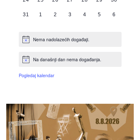
DOGAĐAJI,
DOGAĐAJI,
DOGAĐAJI,
DOGAĐAJI,
DOGAĐAJI,
DOGAĐAJI,
DOGAĐAJI
0
0
0
0
0
0
0
31
1
2
3
4
5
6
DOGAĐAJI,
DOGAĐAJI,
DOGAĐAJI,
DOGAĐAJI,
DOGAĐAJI,
DOGAĐAJI,
DOGAĐAJI
Nema nadolazećih događaji.
Na današnji dan nema događanja.
Pogledaj kalendar