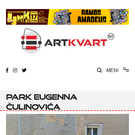
Skip
to
content
Umjetnost, kultura i društvena zbivanja
ArtKvart
MENI
Park Eugenna
Čulinovića