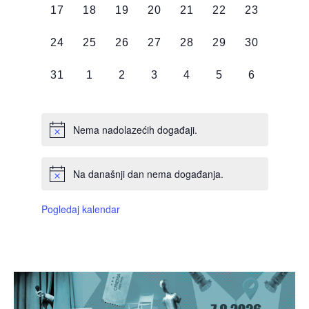
0
0
0
0
0
0
0
17
18
19
20
21
22
23
DOGAĐAJI,
DOGAĐAJI,
DOGAĐAJI,
DOGAĐAJI,
DOGAĐAJI,
DOGAĐAJI,
DOGAĐAJI
0
0
0
0
0
0
0
24
25
26
27
28
29
30
DOGAĐAJI,
DOGAĐAJI,
DOGAĐAJI,
DOGAĐAJI,
DOGAĐAJI,
DOGAĐAJI,
DOGAĐAJI
0
0
0
0
0
0
0
31
1
2
3
4
5
6
DOGAĐAJI,
DOGAĐAJI,
DOGAĐAJI,
DOGAĐAJI,
DOGAĐAJI,
DOGAĐAJI,
DOGAĐAJI
Nema nadolazećih događaji.
Na današnji dan nema događanja.
Pogledaj kalendar