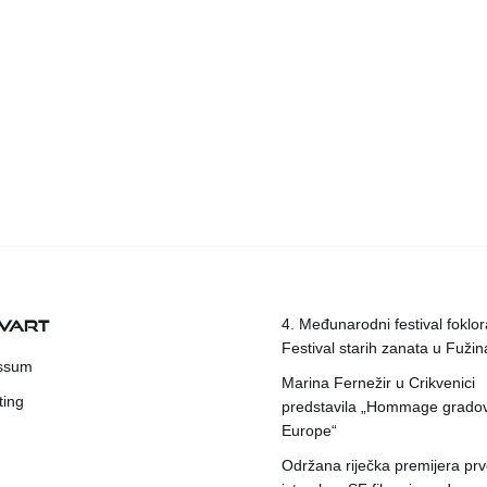
KVART
4. Međunarodni festival foklora
Festival starih zanata u Fuži
ssum
Marina Fernežir u Crikvenici
ting
predstavila „Hommage grado
Europe“
Održana riječka premijera pr