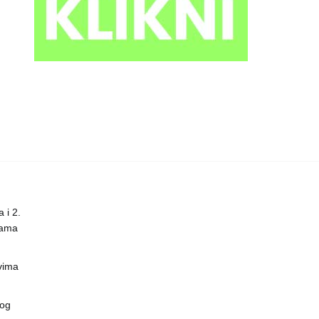
 i 2.
nama
vima
vog