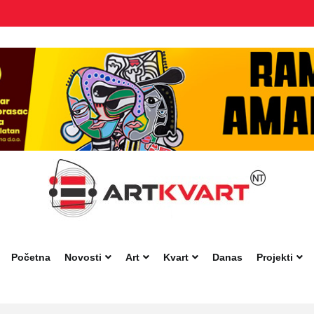
Početna
Novosti
Art
Kvart
Danas
Projekti