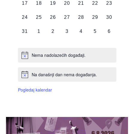
0
0
0
0
0
0
0
17
18
19
20
21
22
23
DOGAĐAJI,
DOGAĐAJI,
DOGAĐAJI,
DOGAĐAJI,
DOGAĐAJI,
DOGAĐAJI,
DOGAĐAJI
0
0
0
0
0
0
0
24
25
26
27
28
29
30
DOGAĐAJI,
DOGAĐAJI,
DOGAĐAJI,
DOGAĐAJI,
DOGAĐAJI,
DOGAĐAJI,
DOGAĐAJI
0
0
0
0
0
0
0
31
1
2
3
4
5
6
DOGAĐAJI,
DOGAĐAJI,
DOGAĐAJI,
DOGAĐAJI,
DOGAĐAJI,
DOGAĐAJI,
DOGAĐAJI
Nema nadolazećih događaji.
Na današnji dan nema događanja.
Pogledaj kalendar