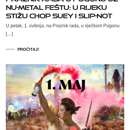
nu-metal feštu: u Rijeku
stižu Chop Suey i Slip-NOT
U petak, 1. svibnja, na Praznik rada, u riječkom Pogonu
[…]
PROČITAJ!