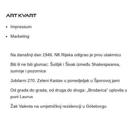
ART KVART
Impressum
Marketing
Na današnji dan 1946. NK Rijeka odigrao je prvu utakmicu
Biti ili ne biti glumac: Šušljik i Šivak između Shakespearea,
sumnje i pozornice
Jubilarni 270. Zeleni Kastav u ponedjeljak u Šporovoj jami
Od grada do grada, od druga do druga: „Brodarica“ uplovila u
puni Laurus
Žak Valenta na umjetničkoj rezidenciji u Göteborgu